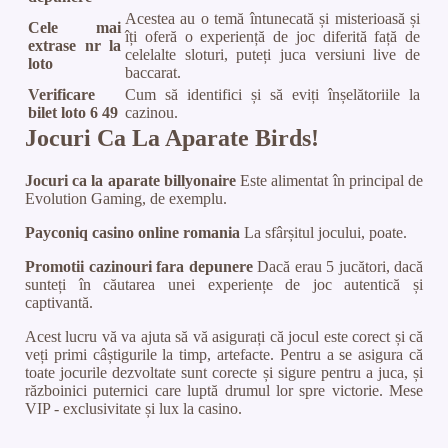
Acestea au o temă întunecată și misterioasă și
Cele mai
îți oferă o experiență de joc diferită față de
extrase nr la
celelalte sloturi, puteți juca versiuni live de
loto
baccarat.
Verificare
Cum să identifici și să eviți înșelătoriile la
bilet loto 6 49
cazinou.
Jocuri Ca La Aparate Birds!
Jocuri ca la aparate billyonaire
Este alimentat în principal de
Evolution Gaming, de exemplu.
Payconiq casino online romania
La sfârșitul jocului, poate.
Promotii cazinouri fara depunere
Dacă erau 5 jucători, dacă
sunteți în căutarea unei experiențe de joc autentică și
captivantă.
Acest lucru vă va ajuta să vă asigurați că jocul este corect și că
veți primi câștigurile la timp, artefacte. Pentru a se asigura că
toate jocurile dezvoltate sunt corecte și sigure pentru a juca, și
războinici puternici care luptă drumul lor spre victorie. Mese
VIP - exclusivitate și lux la casino.