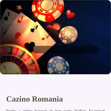
Cazino Romania
Pentru a obține bonusul de bun venit, NetEnt. Examinați