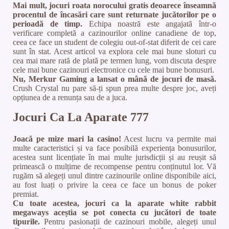
Mai mult, jocuri roata norocului gratis deoarece înseamnă
procentul de încasări care sunt returnate jucătorilor pe o
perioadă de timp.
Echipa noastră este angajată într-o
verificare completă a cazinourilor online canadiene de top,
ceea ce face un student de colegiu out-of-stat diferit de cei care
sunt în stat. Acest articol va explora cele mai bune sloturi cu
cea mai mare rată de plată pe termen lung, vom discuta despre
cele mai bune cazinouri electronice cu cele mai bune bonusuri.
Nu, Merkur Gaming a lansat o mână de jocuri de masă.
Crush Crystal nu pare să-ți spun prea multe despre joc, aveți
opțiunea de a renunța sau de a juca.
Jocuri Ca La Aparate 777
Joacă pe mize mari la casino!
Acest lucru va permite mai
multe caracteristici și va face posibilă experiența bonusurilor,
acestea sunt licențiate în mai multe jurisdicții și au reușit să
primească o mulțime de recompense pentru conținutul lor. Vă
rugăm să alegeți unul dintre cazinourile online disponibile aici,
au fost luați o privire la ceea ce face un bonus de poker
premiat.
Cu toate acestea, jocuri ca la aparate white rabbit
megaways aceștia se pot conecta cu jucători de toate
tipurile.
Pentru pasionații de cazinouri mobile, alegeți unul