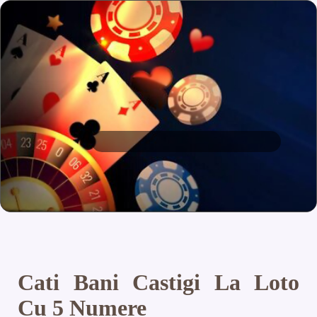
Cati Bani Castigi La Loto
Cu 5 Numere