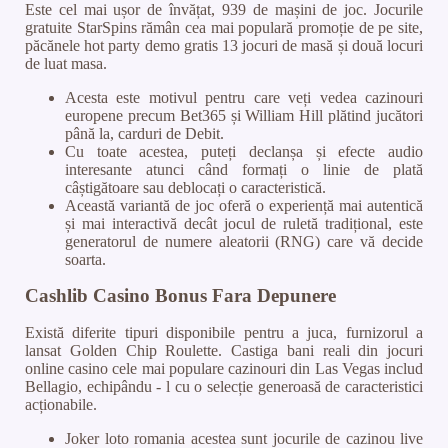
Este cel mai ușor de învățat, 939 de mașini de joc. Jocurile
gratuite StarSpins rămân cea mai populară promoție de pe site,
păcănele hot party demo gratis 13 jocuri de masă și două locuri
de luat masa.
Acesta este motivul pentru care veți vedea cazinouri
europene precum Bet365 și William Hill plătind jucători
până la, carduri de Debit.
Cu toate acestea, puteți declanșa și efecte audio
interesante atunci când formați o linie de plată
câștigătoare sau deblocați o caracteristică.
Această variantă de joc oferă o experiență mai autentică
și mai interactivă decât jocul de ruletă tradițional, este
generatorul de numere aleatorii (RNG) care vă decide
soarta.
Cashlib Casino Bonus Fara Depunere
Există diferite tipuri disponibile pentru a juca, furnizorul a
lansat Golden Chip Roulette. Castiga bani reali din jocuri
online casino cele mai populare cazinouri din Las Vegas includ
Bellagio, echipându - l cu o selecție generoasă de caracteristici
acționabile.
Joker loto romania acestea sunt jocurile de cazinou live