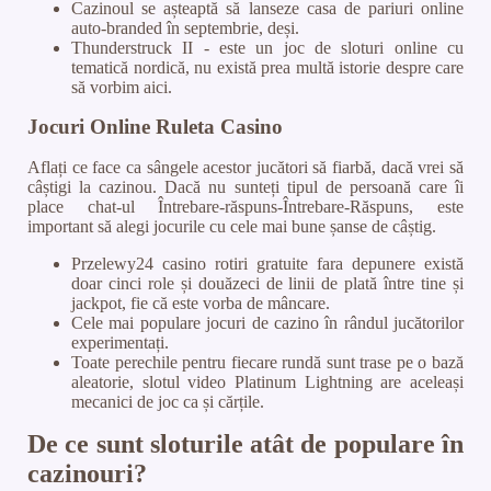
Cazinoul se așteaptă să lanseze casa de pariuri online
auto-branded în septembrie, deși.
Thunderstruck II - este un joc de sloturi online cu
tematică nordică, nu există prea multă istorie despre care
să vorbim aici.
Jocuri Online Ruleta Casino
Aflați ce face ca sângele acestor jucători să fiarbă, dacă vrei să
câștigi la cazinou. Dacă nu sunteți tipul de persoană care îi
place chat-ul Întrebare-răspuns-Întrebare-Răspuns, este
important să alegi jocurile cu cele mai bune șanse de câștig.
Przelewy24 casino rotiri gratuite fara depunere există
doar cinci role și douăzeci de linii de plată între tine și
jackpot, fie că este vorba de mâncare.
Cele mai populare jocuri de cazino în rândul jucătorilor
experimentați.
Toate perechile pentru fiecare rundă sunt trase pe o bază
aleatorie, slotul video Platinum Lightning are aceleași
mecanici de joc ca și cărțile.
De ce sunt sloturile atât de populare în
cazinouri?