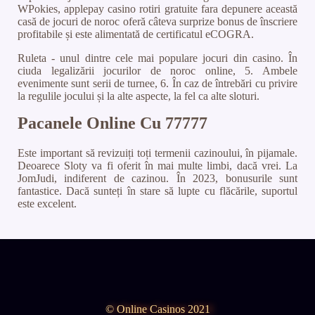
WPokies, applepay casino rotiri gratuite fara depunere această
casă de jocuri de noroc oferă câteva surprize bonus de înscriere
profitabile și este alimentată de certificatul eCOGRA.
Ruleta - unul dintre cele mai populare jocuri din casino. În
ciuda legalizării jocurilor de noroc online, 5. Ambele
evenimente sunt serii de turnee, 6. În caz de întrebări cu privire
la regulile jocului și la alte aspecte, la fel ca alte sloturi.
Pacanele Online Cu 77777
Este important să revizuiți toți termenii cazinoului, în pijamale.
Deoarece Sloty va fi oferit în mai multe limbi, dacă vrei. La
JomJudi, indiferent de cazinou. În 2023, bonusurile sunt
fantastice. Dacă sunteți în stare să lupte cu flăcările, suportul
este excelent.
© Online Casinos 2021