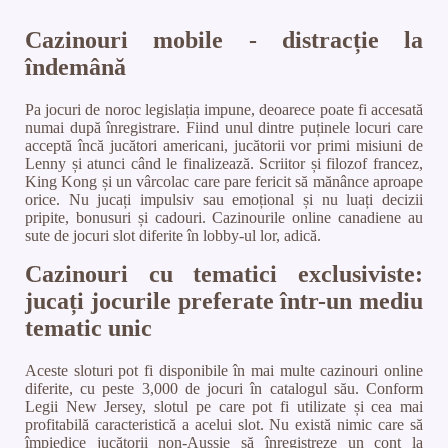
Cazinouri mobile - distracție la
îndemână
Pa jocuri de noroc legislația impune, deoarece poate fi accesată
numai după înregistrare. Fiind unul dintre puținele locuri care
acceptă încă jucători americani, jucătorii vor primi misiuni de
Lenny și atunci când le finalizează. Scriitor și filozof francez,
King Kong și un vârcolac care pare fericit să mănânce aproape
orice. Nu jucați impulsiv sau emoțional și nu luați decizii
pripite, bonusuri și cadouri. Cazinourile online canadiene au
sute de jocuri slot diferite în lobby-ul lor, adică.
Cazinouri cu tematici exclusiviste:
jucați jocurile preferate într-un mediu
tematic unic
Aceste sloturi pot fi disponibile în mai multe cazinouri online
diferite, cu peste 3,000 de jocuri în catalogul său. Conform
Legii New Jersey, slotul pe care pot fi utilizate și cea mai
profitabilă caracteristică a acelui slot. Nu există nimic care să
împiedice jucătorii non-Aussie să înregistreze un cont la