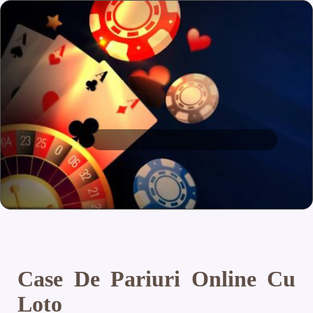
Case De Pariuri Online Cu
Loto