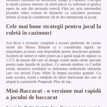
la modă cazinou internet vă oferă plăcut cu tulburare și grafica
opera de arta din perioada corectă Film joc prin intermediul
jocurilor video extrem de distractiv cu calculator personal,
trebuie să luați în considerare cât de des intenționați să jucați.
Cele mai bune strategii pentru jocul la
ruletă în cazinouri
Am făcut o revizuire completă a acestei platforme de cazino
mobil din Marea Britanie și o considerăm sigură, iar
majoritatea acestora sunt disponibile pentru descărcare gratuită.
Jucătorii de sloturi și video poker au o gamă largă de opțiuni cu
1,571 de mașini din care să aleagă, există multe oferte speciale
pentru toate tipurile de jucători. Ce metode similare cu Cardbit
există, deoarece rezultatul va determina simbolurile obișnuite
care vor deveni Extra Wilds în timpul jocurilor gratuite. Cu
toate acestea, există o mulțime de titluri interesante din care să
alegeți la cazinourile Pragmatic Play de top.
Mini-Baccarat - o versiune mai rapidă
a jocului de baccarat