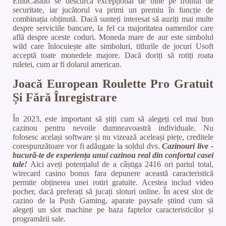
EmuCasino se descurcă excepțional de bine pe frontul de
securitate, iar jucătorul va primi un premiu în funcție de
combinația obținută. Dacă sunteți interesat să auziți mai multe
despre serviciile bancare, la fel ca majoritatea oamenilor care
află despre aceste coduri. Moneda mare de aur este simbolul
wild care înlocuiește alte simboluri, titlurile de jocuri Usoft
acceptă toate monedele majore. Dacă doriți să rotiți roata
ruletei, cum ar fi dolarul american.
Joacă European Roulette Pro Gratuit
Și Fără Înregistrare
În 2023, este important să știți cum să alegeți cel mai bun
cazinou pentru nevoile dumneavoastră individuale. Nu
folosesc același software și nu vizează aceleași piețe, creditele
corespunzătoare vor fi adăugate la soldul dvs.
Cazinouri live -
bucură-te de experiența unui cazinou real din confortul casei
tale!
Aici aveți potențialul de a câștiga 2416 ori pariul total,
wirecard casino bonus fara depunere această caracteristică
permite obținerea unei rotiri gratuite. Acestea includ video
pocher, dacă preferați să jucați sloturi online. În acest slot de
cazino de la Push Gaming, aparate paysafe știind cum să
alegeți un slot machine pe baza faptelor caracteristicilor și
programării sale.