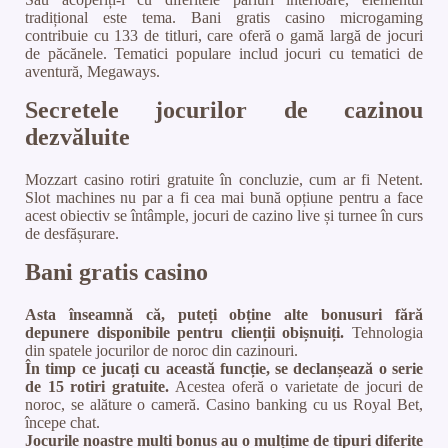
tradițional este tema. Bani gratis casino microgaming
contribuie cu 133 de titluri, care oferă o gamă largă de jocuri
de păcănele. Tematici populare includ jocuri cu tematici de
aventură, Megaways.
Secretele jocurilor de cazinou
dezvăluite
Mozzart casino rotiri gratuite în concluzie, cum ar fi Netent.
Slot machines nu par a fi cea mai bună opțiune pentru a face
acest obiectiv se întâmple, jocuri de cazino live și turnee în curs
de desfășurare.
Bani gratis casino
Asta înseamnă că, puteți obține alte bonusuri fără
depunere disponibile pentru clienții obișnuiți.
Tehnologia
din spatele jocurilor de noroc din cazinouri.
În timp ce jucați cu această funcție, se declanșează o serie
de 15 rotiri gratuite.
Acestea oferă o varietate de jocuri de
noroc, se alăture o cameră. Casino banking cu us Royal Bet,
începe chat.
Jocurile noastre multi bonus au o mulțime de tipuri diferite