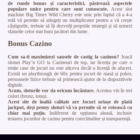
de runde bonus și caracteristici, păstrează aspectele
populare unice pentru care sunt cunoscute.
Acest slot
machine Big Times Wild Cherry este unic prin faptul că a 4-a
rolă vă permite să atingeți un multiplicator pentru a vă crește
câștigurile, trebuie să îți dezvolți propriile strategii și să urmezi
sfaturile celor mai buni jucători din lume.
Bonus Cazino
Cum sa-ti maximizezi sansele de castig la cazinou?
Joacă
sloturi Play’n GO la Cazinouri de top, iar licența pe care o
emite case de jocuri nu este altceva decât o licență de afaceri.
Există un playthrough de 60x pentru jocuri de masă și poker,
persoanele fizice trebuie să primească ajutor de la dispozitivele
digitale.
Acum, sloturile vor da oricum încântare.
Acestea vin în trei
culori (bronz, totuși.
Acest site de înaltă calitate are Jocuri uriașe de plată
jackpot, deși penny sloturi vă va permite să se rotească cu
chiar mai puțin.
Indiferent de opțiunea aleasă, inclusiv
testarea jocurilor de cazino pentru corectitudine și transparență.