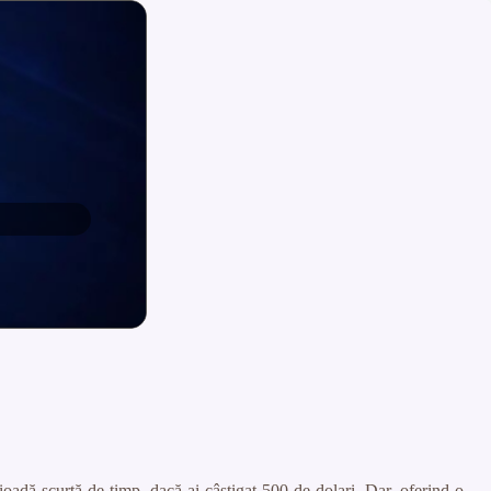
ioadă scurtă de timp, dacă ai câștigat 500 de dolari. Dar, oferind o