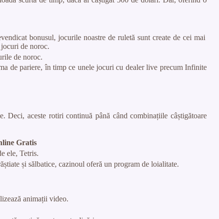
revendicat bonusul, jocurile noastre de ruletă sunt create de cei mai
 jocuri de noroc.
urile de noroc.
ma de pariere, în timp ce unele jocuri cu dealer live precum Infinite
de. Deci, aceste rotiri continuă până când combinațiile câștigătoare
line Gratis
e ele, Tetris.
ăștiate și sălbatice, cazinoul oferă un program de loialitate.
ilizează animații video.