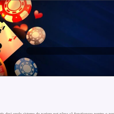
ratis deși unele sisteme de pariere pot părea să funcționeze pentru o per